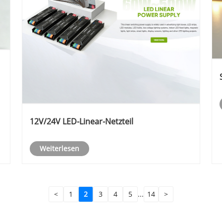
12V/24V LED-Linear-Netzteil
Weiterlesen
<
1
2
3
4
5
...
14
>